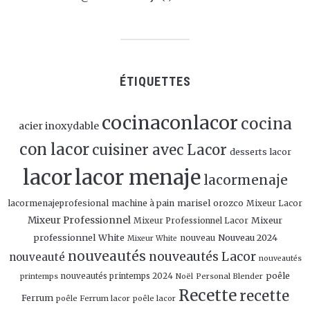
ÉTIQUETTES
cocinaconlacor
cocina
acier inoxydable
con lacor
cuisiner avec Lacor
desserts lacor
lacor
lacor menaje
lacormenaje
marisel orozco
lacormenajeprofesional
machine à pain
Mixeur Lacor
Mixeur Professionnel
Mixeur
Mixeur Professionnel Lacor
professionnel White
Nouveau 2024
nouveau
Mixeur White
nouveautés
nouveautés Lacor
nouveauté
nouveautés
poêle
nouveautés printemps 2024
Personal Blender
printemps
Noël
Recette
recette
Ferrum
poêle Ferrum lacor
poêle lacor