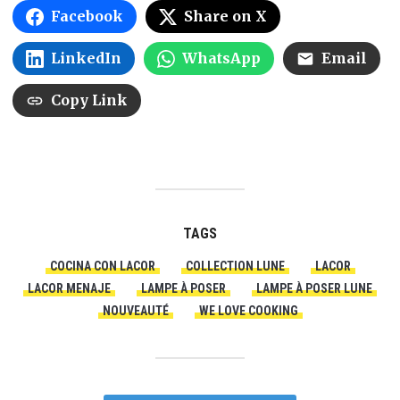
Facebook
Share on X
LinkedIn
WhatsApp
Email
Copy Link
TAGS
COCINA CON LACOR
COLLECTION LUNE
LACOR
LACOR MENAJE
LAMPE À POSER
LAMPE À POSER LUNE
NOUVEAUTÉ
WE LOVE COOKING