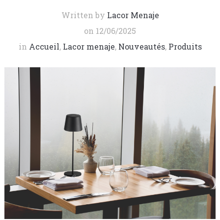
Written by
Lacor Menaje
on
12/06/2025
in
Accueil
,
Lacor menaje
,
Nouveautés
,
Produits