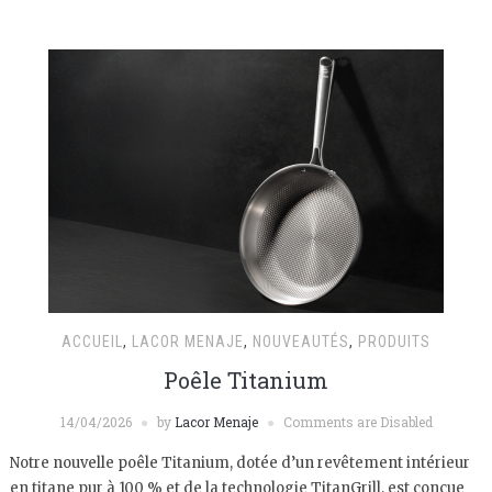
ACCUEIL
,
LACOR MENAJE
,
NOUVEAUTÉS
,
PRODUITS
Poêle Titanium
14/04/2026
by
Lacor Menaje
Comments are Disabled
Notre nouvelle poêle Titanium, dotée d’un revêtement intérieur
en titane pur à 100 % et de la technologie TitanGrill, est conçue