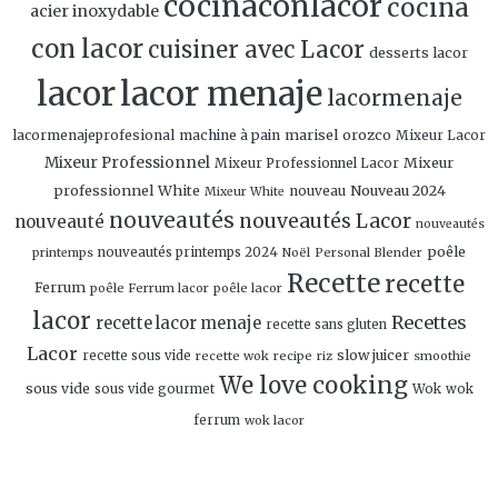
cocinaconlacor
cocina
acier inoxydable
con lacor
cuisiner avec Lacor
desserts lacor
lacor
lacor menaje
lacormenaje
marisel orozco
lacormenajeprofesional
machine à pain
Mixeur Lacor
Mixeur Professionnel
Mixeur
Mixeur Professionnel Lacor
professionnel White
Nouveau 2024
nouveau
Mixeur White
nouveautés
nouveautés Lacor
nouveauté
nouveautés
poêle
nouveautés printemps 2024
Personal Blender
printemps
Noël
Recette
recette
Ferrum
poêle Ferrum lacor
poêle lacor
lacor
Recettes
recette lacor menaje
recette sans gluten
Lacor
slow juicer
recette sous vide
recette wok
recipe
smoothie
riz
We love cooking
sous vide
sous vide gourmet
Wok
wok
ferrum
wok lacor