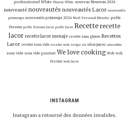
professionnel White
Nouveau 2024
nouveau
Mixeur White
nouveautés
nouveautés Lacor
nouveauté
nouveautés
poêle
nouveautés printemps 2024
Personal Blender
printemps
Noël
Recette
recette
Ferrum
poêle Ferrum lacor
poêle lacor
lacor
Recettes
recette lacor menaje
recette sans gluten
Lacor
slow juicer
recette sous vide
recette wok
recipe
smoothie
riz
We love cooking
sous vide
sous vide gourmet
Wok
wok
ferrum
wok lacor
INSTAGRAM
Instagram a retourné des données invalides.
Follow Me!