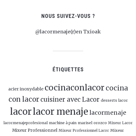
NOUS SUIVEZ-VOUS ?
@lacormenaje(r)en Txioak
ÉTIQUETTES
cocinaconlacor
cocina
acier inoxydable
con lacor
cuisiner avec Lacor
desserts lacor
lacor
lacor menaje
lacormenaje
marisel orozco
lacormenajeprofesional
machine à pain
Mixeur Lacor
Mixeur Professionnel
Mixeur
Mixeur Professionnel Lacor