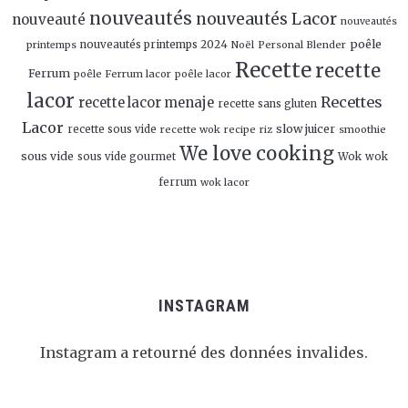
nouveautés
nouveautés Lacor
nouveauté
nouveautés
poêle
nouveautés printemps 2024
Personal Blender
printemps
Noël
Recette
recette
Ferrum
poêle Ferrum lacor
poêle lacor
lacor
Recettes
recette lacor menaje
recette sans gluten
Lacor
slow juicer
recette sous vide
recette wok
recipe
smoothie
riz
We love cooking
sous vide
sous vide gourmet
Wok
wok
ferrum
wok lacor
INSTAGRAM
Instagram a retourné des données invalides.
Follow Me!