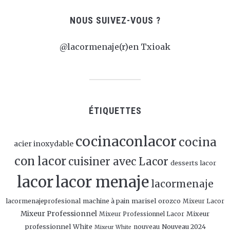
NOUS SUIVEZ-VOUS ?
@lacormenaje(r)en Txioak
ÉTIQUETTES
cocinaconlacor
cocina
acier inoxydable
con lacor
cuisiner avec Lacor
desserts lacor
lacor
lacor menaje
lacormenaje
marisel orozco
lacormenajeprofesional
machine à pain
Mixeur Lacor
Mixeur Professionnel
Mixeur
Mixeur Professionnel Lacor
professionnel White
Nouveau 2024
nouveau
Mixeur White