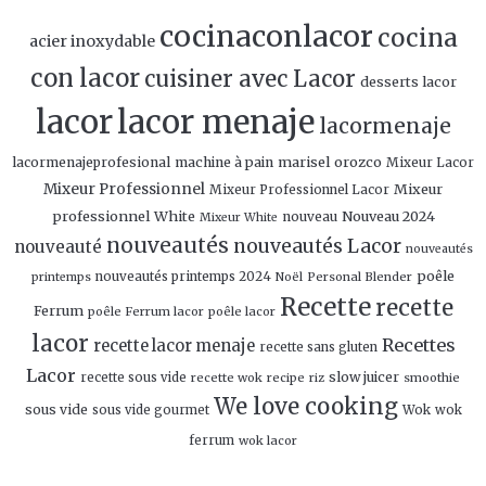
cocinaconlacor
cocina
acier inoxydable
con lacor
cuisiner avec Lacor
desserts lacor
lacor
lacor menaje
lacormenaje
marisel orozco
lacormenajeprofesional
machine à pain
Mixeur Lacor
Mixeur Professionnel
Mixeur
Mixeur Professionnel Lacor
professionnel White
Nouveau 2024
nouveau
Mixeur White
nouveautés
nouveautés Lacor
nouveauté
nouveautés
poêle
nouveautés printemps 2024
Personal Blender
printemps
Noël
Recette
recette
Ferrum
poêle Ferrum lacor
poêle lacor
lacor
Recettes
recette lacor menaje
recette sans gluten
Lacor
slow juicer
recette sous vide
recette wok
recipe
smoothie
riz
We love cooking
sous vide
sous vide gourmet
Wok
wok
ferrum
wok lacor