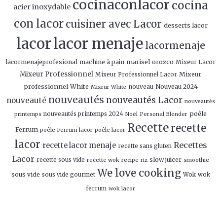
cocinaconlacor
cocina
acier inoxydable
con lacor
cuisiner avec Lacor
desserts lacor
lacor
lacor menaje
lacormenaje
marisel orozco
lacormenajeprofesional
machine à pain
Mixeur Lacor
Mixeur Professionnel
Mixeur
Mixeur Professionnel Lacor
professionnel White
Nouveau 2024
nouveau
Mixeur White
nouveautés
nouveautés Lacor
nouveauté
nouveautés
poêle
nouveautés printemps 2024
Personal Blender
printemps
Noël
Recette
recette
Ferrum
poêle Ferrum lacor
poêle lacor
lacor
Recettes
recette lacor menaje
recette sans gluten
Lacor
slow juicer
recette sous vide
recette wok
recipe
smoothie
riz
We love cooking
sous vide
sous vide gourmet
Wok
wok
ferrum
wok lacor