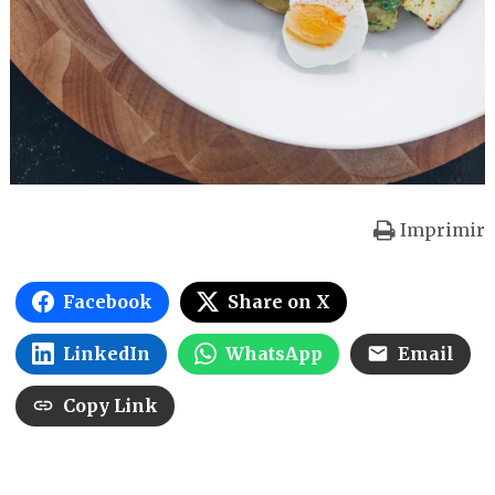
Imprimir
Facebook
Share on X
LinkedIn
WhatsApp
Email
Copy Link