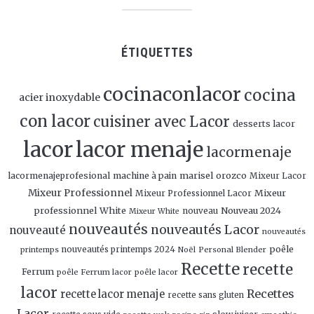
ÉTIQUETTES
cocinaconlacor
cocina
acier inoxydable
con lacor
cuisiner avec Lacor
desserts lacor
lacor
lacor menaje
lacormenaje
marisel orozco
lacormenajeprofesional
machine à pain
Mixeur Lacor
Mixeur Professionnel
Mixeur
Mixeur Professionnel Lacor
professionnel White
Nouveau 2024
nouveau
Mixeur White
nouveautés
nouveautés Lacor
nouveauté
nouveautés
poêle
nouveautés printemps 2024
Personal Blender
printemps
Noël
Recette
recette
Ferrum
poêle Ferrum lacor
poêle lacor
lacor
Recettes
recette lacor menaje
recette sans gluten
Lacor