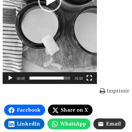
00:00
01:02
Imprimir
Facebook
Share on X
LinkedIn
WhatsApp
Email