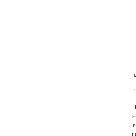
l
P
p
p
r