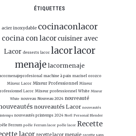
ÉTIQUETTES
cocinaconlacor
acier inoxydable
cocina con lacor
cuisiner avec
lacor
lacor
Lacor
desserts lacor
menaje
lacormenaje
marisel orozco
acormenajeprofesional
machine à pain
Mixeur Professionnel
Mixeur Lacor
Mixeur
Mixeur professionnel White
rofessionnel Lacor
Mixeur
nouveauté
Nouveau 2024
nouveau
White
nouveautés
nouveautés Lacor
nouveautés
nouveautés printemps 2024
Personal Blender
rintemps
Noël
Recette
oêle Ferrum
poêle Ferrum lacor
poêle lacor
ecette lacor
recette lacor menaje
recette sans