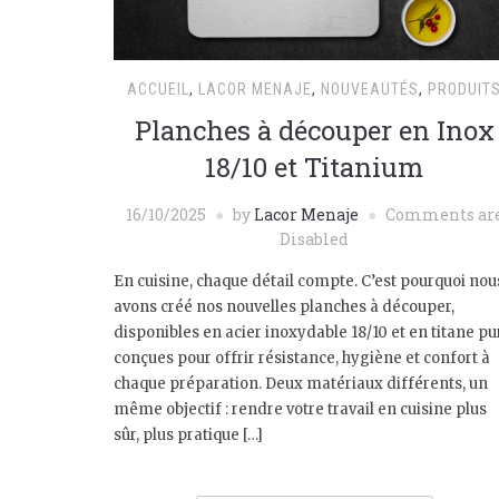
ACCUEIL
,
LACOR MENAJE
,
NOUVEAUTÉS
,
PRODUIT
Planches à découper en Inox
18/10 et Titanium
16/10/2025
by
Lacor Menaje
Comments ar
Disabled
En cuisine, chaque détail compte. C’est pourquoi nou
avons créé nos nouvelles planches à découper,
disponibles en acier inoxydable 18/10 et en titane pur
conçues pour offrir résistance, hygiène et confort à
chaque préparation. Deux matériaux différents, un
même objectif : rendre votre travail en cuisine plus
sûr, plus pratique […]