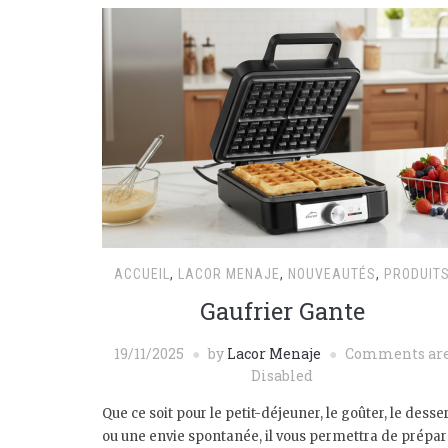
ACCUEIL
,
LACOR MENAJE
,
NOUVEAUTÉS
,
PRODUIT
Gaufrier Gante
19/11/2025
by
Lacor Menaje
Comments ar
Disabled
Que ce soit pour le petit-déjeuner, le goûter, le desse
ou une envie spontanée, il vous permettra de prépar