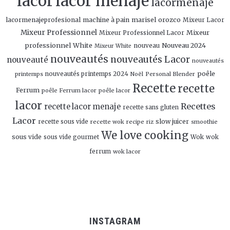
lacor
lacor menaje
lacormenaje
marisel orozco
lacormenajeprofesional
machine à pain
Mixeur Lacor
Mixeur Professionnel
Mixeur
Mixeur Professionnel Lacor
professionnel White
Nouveau 2024
nouveau
Mixeur White
nouveautés
nouveautés Lacor
nouveauté
nouveautés
poêle
nouveautés printemps 2024
Personal Blender
printemps
Noël
Recette
recette
Ferrum
poêle Ferrum lacor
poêle lacor
lacor
Recettes
recette lacor menaje
recette sans gluten
Lacor
slow juicer
recette sous vide
recette wok
recipe
smoothie
riz
We love cooking
sous vide
sous vide gourmet
Wok
wok
ferrum
wok lacor
INSTAGRAM