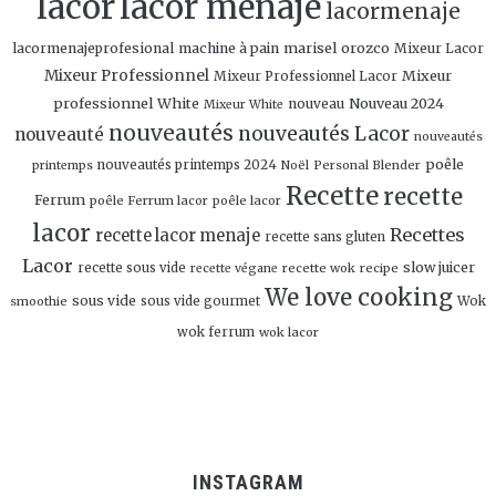
lacor
lacor menaje
lacormenaje
marisel orozco
lacormenajeprofesional
machine à pain
Mixeur Lacor
Mixeur Professionnel
Mixeur
Mixeur Professionnel Lacor
professionnel White
Nouveau 2024
nouveau
Mixeur White
nouveautés
nouveautés Lacor
nouveauté
nouveautés
poêle
nouveautés printemps 2024
Personal Blender
printemps
Noël
Recette
recette
Ferrum
poêle Ferrum lacor
poêle lacor
lacor
Recettes
recette lacor menaje
recette sans gluten
Lacor
slow juicer
recette sous vide
recette wok
recipe
recette végane
We love cooking
sous vide
smoothie
sous vide gourmet
Wok
wok ferrum
wok lacor
INSTAGRAM