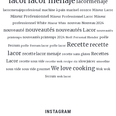
lacor
lacor menaje
lacormenaje
marisel orozco
lacormenajeprofesional
machine à pain
Mixeur Lacor
Mixeur Professionnel
Mixeur
Mixeur Professionnel Lacor
professionnel White
Nouveau 2024
nouveau
Mixeur White
nouveautés
nouveautés Lacor
nouveauté
nouveautés
poêle
nouveautés printemps 2024
Personal Blender
printemps
Noël
Recette
recette
Ferrum
poêle Ferrum lacor
poêle lacor
lacor
Recettes
recette lacor menaje
recette sans gluten
Lacor
slow juicer
recette sous vide
recette wok
recipe
smoothie
riz
We love cooking
sous vide
sous vide gourmet
Wok
wok
ferrum
wok lacor
INSTAGRAM