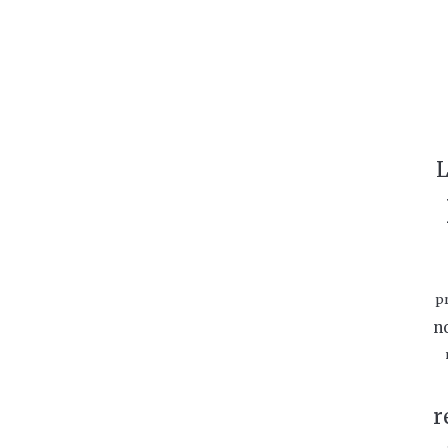
L
p
n
r