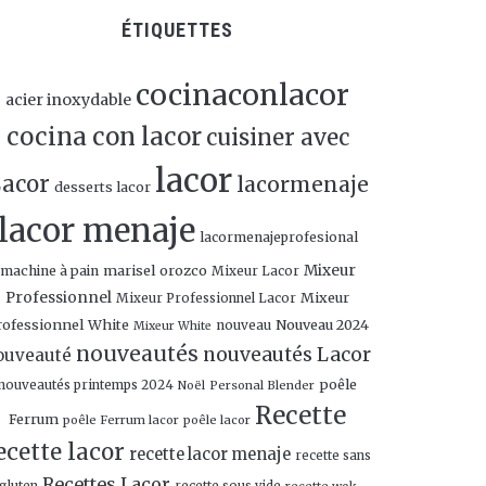
ÉTIQUETTES
cocinaconlacor
acier inoxydable
cocina con lacor
cuisiner avec
lacor
acor
lacormenaje
desserts lacor
lacor menaje
lacormenajeprofesional
marisel orozco
Mixeur
machine à pain
Mixeur Lacor
Professionnel
Mixeur
Mixeur Professionnel Lacor
rofessionnel White
Nouveau 2024
nouveau
Mixeur White
nouveautés
nouveautés Lacor
ouveauté
poêle
nouveautés printemps 2024
Personal Blender
Noël
Recette
Ferrum
poêle Ferrum lacor
poêle lacor
ecette lacor
recette lacor menaje
recette sans
Recettes Lacor