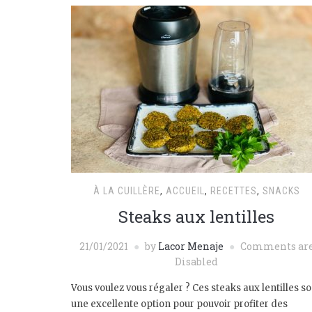
À LA CUILLÈRE
,
ACCUEIL
,
RECETTES
,
SNACKS
Steaks aux lentilles
21/01/2021
by
Lacor Menaje
Comments ar
Disabled
Vous voulez vous régaler ? Ces steaks aux lentilles s
une excellente option pour pouvoir profiter des