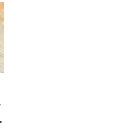
e
ont