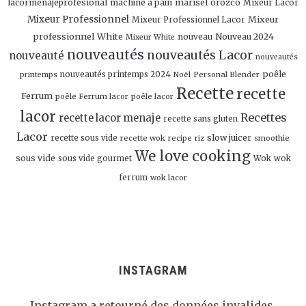
marisel orozco
lacormenajeprofesional
machine à pain
Mixeur Lacor
Mixeur Professionnel
Mixeur
Mixeur Professionnel Lacor
professionnel White
Nouveau 2024
nouveau
Mixeur White
nouveautés
nouveautés Lacor
nouveauté
nouveautés
poêle
nouveautés printemps 2024
Personal Blender
printemps
Noël
Recette
recette
Ferrum
poêle Ferrum lacor
poêle lacor
lacor
Recettes
recette lacor menaje
recette sans gluten
Lacor
slow juicer
recette sous vide
recette wok
recipe
smoothie
riz
We love cooking
sous vide
sous vide gourmet
Wok
wok
ferrum
wok lacor
INSTAGRAM
Instagram a retourné des données invalides.