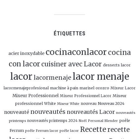
ÉTIQUETTES
cocinaconlacor
cocina
acier inoxydable
con lacor
cuisiner avec Lacor
desserts lacor
lacor
lacor menaje
lacormenaje
marisel orozco
lacormenajeprofesional
machine à pain
Mixeur Lacor
Mixeur Professionnel
Mixeur
Mixeur Professionnel Lacor
professionnel White
Nouveau 2024
nouveau
Mixeur White
nouveautés
nouveautés Lacor
nouveauté
nouveautés
poêle
nouveautés printemps 2024
Personal Blender
printemps
Noël
Recette
recette
Ferrum
poêle Ferrum lacor
poêle lacor