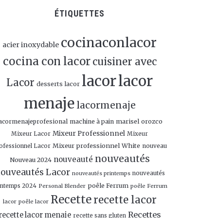
ÉTIQUETTES
cocinaconlacor
acier inoxydable
cocina con lacor
cuisiner avec
lacor
lacor
Lacor
desserts lacor
menaje
lacormenaje
marisel orozco
acormenajeprofesional
machine à pain
Mixeur Professionnel
Mixeur Lacor
Mixeur
Mixeur professionnel White
nouveau
ofessionnel Lacor
nouveautés
nouveauté
Nouveau 2024
ouveautés Lacor
nouveautés
nouveautés printemps
poêle Ferrum
intemps 2024
Personal Blender
poêle Ferrum
Recette
recette lacor
lacor
poêle lacor
Recettes
recette lacor menaje
recette sans gluten