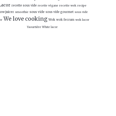
Lacor
recette sous vide
recette wok
recipe
recette végane
low juicer
sous vide
smoothie
sous vide gourmet
sous vide
We love cooking
Wok
wok ferrum
wok lacor
or
Yaourtière White lacor