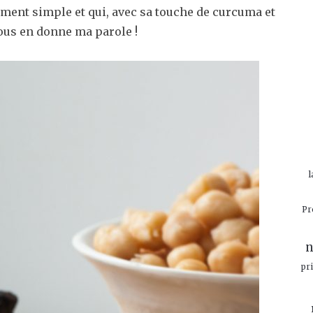
êmement simple et qui, avec sa touche de curcuma et
 vous en donne ma parole !
l
Pr
n
pr