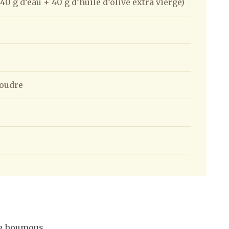
 40 g d’eau + 40 g d’huile d’olive extra vierge)
poudre
le houmous.