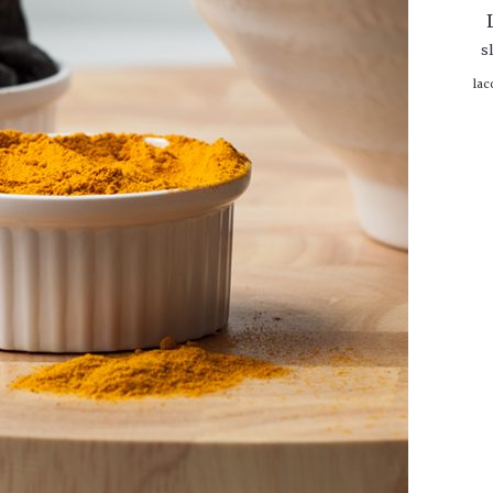
s
lac