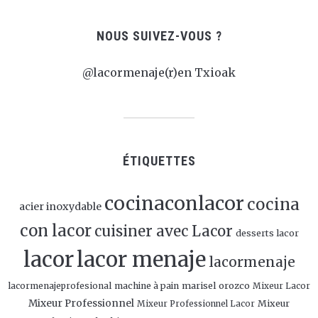
NOUS SUIVEZ-VOUS ?
@lacormenaje(r)en Txioak
ÉTIQUETTES
cocinaconlacor
cocina
acier inoxydable
con lacor
cuisiner avec Lacor
desserts lacor
lacor
lacor menaje
lacormenaje
marisel orozco
lacormenajeprofesional
machine à pain
Mixeur Lacor
Mixeur Professionnel
Mixeur
Mixeur Professionnel Lacor