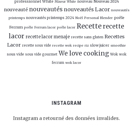
professionnel White
Nouveau 2024
nouveau
Mixeur White
nouveautés
nouveautés Lacor
nouveauté
nouveautés
poêle
nouveautés printemps 2024
Personal Blender
printemps
Noël
Recette
recette
Ferrum
poêle Ferrum lacor
poêle lacor
lacor
Recettes
recette lacor menaje
recette sans gluten
Lacor
slow juicer
recette sous vide
recette wok
recipe
smoothie
riz
We love cooking
sous vide
sous vide gourmet
Wok
wok
ferrum
wok lacor
INSTAGRAM
Instagram a retourné des données invalides.
Follow Me!