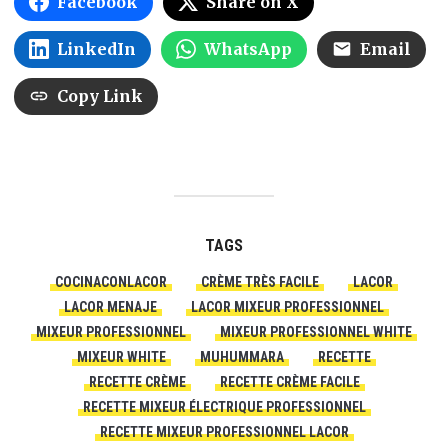
Facebook
Share on X
LinkedIn
WhatsApp
Email
Copy Link
TAGS
COCINACONLACOR
CRÈME TRÈS FACILE
LACOR
LACOR MENAJE
LACOR MIXEUR PROFESSIONNEL
MIXEUR PROFESSIONNEL
MIXEUR PROFESSIONNEL WHITE
MIXEUR WHITE
MUHUMMARA
RECETTE
RECETTE CRÈME
RECETTE CRÈME FACILE
RECETTE MIXEUR ÉLECTRIQUE PROFESSIONNEL
RECETTE MIXEUR PROFESSIONNEL LACOR