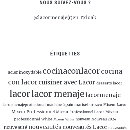
NOUS SUIVEZ-VOUS ?
@lacormenaje(r)en Txioak
ÉTIQUETTES
cocinaconlacor
cocina
acier inoxydable
con lacor
cuisiner avec Lacor
desserts lacor
lacor
lacor menaje
lacormenaje
marisel orozco
lacormenajeprofesional
machine à pain
Mixeur Lacor
Mixeur Professionnel
Mixeur
Mixeur Professionnel Lacor
professionnel White
Nouveau 2024
nouveau
Mixeur White
nouveautés
nouveautés Lacor
nouveauté
nouveautés