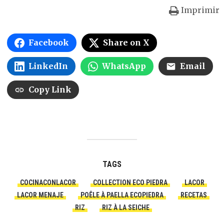
Imprimir
Facebook
Share on X
LinkedIn
WhatsApp
Email
Copy Link
TAGS
COCINACONLACOR
COLLECTION ECO PIEDRA
LACOR
LACOR MENAJE
POÊLE À PAELLA ECOPIEDRA
RECETAS
RIZ
RIZ À LA SEICHE