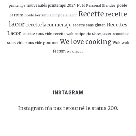
poêle
nouveautés printemps 2024
Personal Blender
printemps
Noël
Recette
recette
Ferrum
poêle Ferrum lacor
poêle lacor
lacor
Recettes
recette lacor menaje
recette sans gluten
Lacor
slow juicer
recette sous vide
recette wok
recipe
smoothie
riz
We love cooking
sous vide
sous vide gourmet
Wok
wok
ferrum
wok lacor
INSTAGRAM
Instagram n'a pas retourné le status 200.
Follow Me!