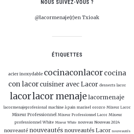
NOUS SUIVEZ-VOUS ?
@lacormenaje(r)en Txioak
ÉTIQUETTES
cocinaconlacor
cocina
acier inoxydable
con lacor
cuisiner avec Lacor
desserts lacor
lacor
lacor menaje
lacormenaje
marisel orozco
lacormenajeprofesional
machine à pain
Mixeur Lacor
Mixeur Professionnel
Mixeur
Mixeur Professionnel Lacor
professionnel White
Nouveau 2024
nouveau
Mixeur White
nouveautés
nouveautés Lacor
nouveauté
nouveautés