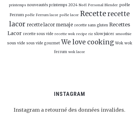
poêle
nouveautés printemps 2024
Personal Blender
printemps
Noël
Recette
recette
Ferrum
poêle Ferrum lacor
poêle lacor
lacor
Recettes
recette lacor menaje
recette sans gluten
Lacor
slow juicer
recette sous vide
recette wok
recipe
smoothie
riz
We love cooking
sous vide
sous vide gourmet
Wok
wok
ferrum
wok lacor
INSTAGRAM
Instagram a retourné des données invalides.
Follow Me!