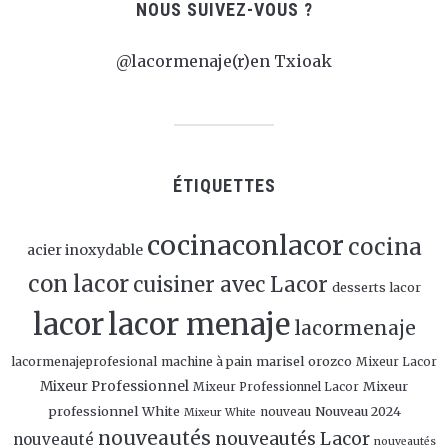
NOUS SUIVEZ-VOUS ?
@lacormenaje(r)en Txioak
ÉTIQUETTES
cocinaconlacor
cocina
acier inoxydable
con lacor
cuisiner avec Lacor
desserts lacor
lacor
lacor menaje
lacormenaje
marisel orozco
lacormenajeprofesional
machine à pain
Mixeur Lacor
Mixeur Professionnel
Mixeur
Mixeur Professionnel Lacor
professionnel White
Nouveau 2024
nouveau
Mixeur White
nouveautés
nouveautés Lacor
nouveauté
nouveautés