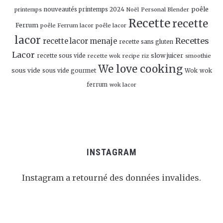
poêle
nouveautés printemps 2024
Personal Blender
printemps
Noël
Recette
recette
Ferrum
poêle Ferrum lacor
poêle lacor
lacor
Recettes
recette lacor menaje
recette sans gluten
Lacor
slow juicer
recette sous vide
recette wok
recipe
smoothie
riz
We love cooking
sous vide
sous vide gourmet
Wok
wok
ferrum
wok lacor
INSTAGRAM
Instagram a retourné des données invalides.
Follow Me!