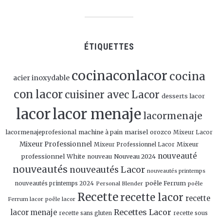
ÉTIQUETTES
cocinaconlacor
cocina
acier inoxydable
con lacor
cuisiner avec Lacor
desserts lacor
lacor
lacor menaje
lacormenaje
marisel orozco
lacormenajeprofesional
machine à pain
Mixeur Lacor
Mixeur Professionnel
Mixeur
Mixeur Professionnel Lacor
nouveauté
professionnel White
Nouveau 2024
nouveau
nouveautés
nouveautés Lacor
nouveautés printemps
poêle Ferrum
nouveautés printemps 2024
Personal Blender
poêle
Recette
recette lacor
recette
Ferrum lacor
poêle lacor
Recettes Lacor
lacor menaje
recette sans gluten
recette sous