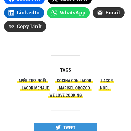
LinkedIn
WhatsApp
Email
Copy Link
TAGS
APÉRITIFS NOËL
COCINA CON LACOR
LACOR
LACOR MENAJE
MARISEL OROZCO
NOËL
WE LOVE COOKING
TWEET