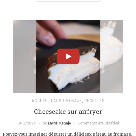
ACCUEIL
,
LACOR MENAJE
,
RECETTES
Cheescake sur airfryer
18/11/2024
by
Lacor Menaje
Comments are Disabled
Pouvez-vous imaginer déguster un délicieux gâteau au fromage,