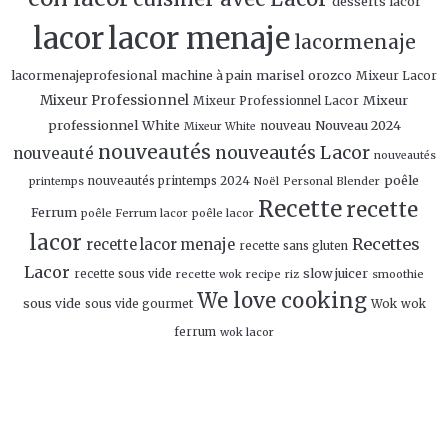
desserts lacor
lacor
lacor menaje
lacormenaje
marisel orozco
lacormenajeprofesional
machine à pain
Mixeur Lacor
Mixeur Professionnel
Mixeur
Mixeur Professionnel Lacor
professionnel White
Nouveau 2024
nouveau
Mixeur White
nouveautés
nouveautés Lacor
nouveauté
nouveautés
poêle
nouveautés printemps 2024
Personal Blender
printemps
Noël
Recette
recette
Ferrum
poêle Ferrum lacor
poêle lacor
lacor
Recettes
recette lacor menaje
recette sans gluten
Lacor
slow juicer
recette sous vide
recette wok
recipe
smoothie
riz
We love cooking
sous vide
sous vide gourmet
Wok
wok
ferrum
wok lacor