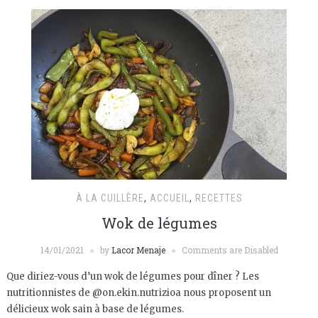
À LA CUILLÈRE
,
ACCUEIL
,
RECETTES
Wok de légumes
14/01/2021
by
Lacor Menaje
Comments are Disabled
Que diriez-vous d’un wok de légumes pour dîner ? Les
nutritionnistes de @on.ekin.nutrizioa nous proposent un
délicieux wok sain à base de légumes.