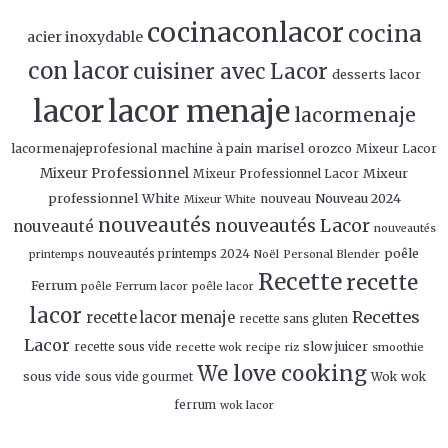
cocinaconlacor
cocina
acier inoxydable
con lacor
cuisiner avec Lacor
desserts lacor
lacor
lacor menaje
lacormenaje
marisel orozco
lacormenajeprofesional
machine à pain
Mixeur Lacor
Mixeur Professionnel
Mixeur
Mixeur Professionnel Lacor
professionnel White
Nouveau 2024
nouveau
Mixeur White
nouveautés
nouveautés Lacor
nouveauté
nouveautés
poêle
nouveautés printemps 2024
Personal Blender
printemps
Noël
Recette
recette
Ferrum
poêle Ferrum lacor
poêle lacor
lacor
Recettes
recette lacor menaje
recette sans gluten
Lacor
slow juicer
recette sous vide
recette wok
recipe
smoothie
riz
We love cooking
sous vide
sous vide gourmet
Wok
wok
ferrum
wok lacor