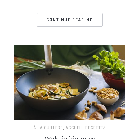
CONTINUE READING
À LA CUILLÈRE
,
ACCUEIL
,
RECETTES
Wok de légumes