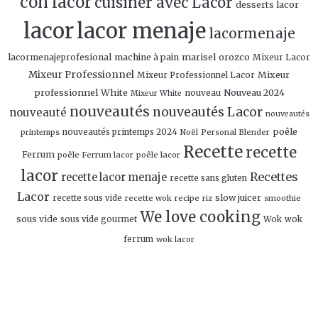
con lacor
cuisiner avec Lacor
desserts lacor
lacor
lacor menaje
lacormenaje
marisel orozco
lacormenajeprofesional
machine à pain
Mixeur Lacor
Mixeur Professionnel
Mixeur
Mixeur Professionnel Lacor
professionnel White
Nouveau 2024
nouveau
Mixeur White
nouveautés
nouveautés Lacor
nouveauté
nouveautés
poêle
nouveautés printemps 2024
Personal Blender
printemps
Noël
Recette
recette
Ferrum
poêle Ferrum lacor
poêle lacor
lacor
Recettes
recette lacor menaje
recette sans gluten
Lacor
slow juicer
recette sous vide
recette wok
recipe
smoothie
riz
We love cooking
sous vide
sous vide gourmet
Wok
wok
ferrum
wok lacor