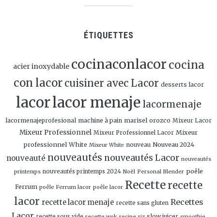
ÉTIQUETTES
cocinaconlacor
cocina
acier inoxydable
con lacor
cuisiner avec Lacor
desserts lacor
lacor
lacor menaje
lacormenaje
marisel orozco
lacormenajeprofesional
machine à pain
Mixeur Lacor
Mixeur Professionnel
Mixeur
Mixeur Professionnel Lacor
professionnel White
Nouveau 2024
nouveau
Mixeur White
nouveautés
nouveautés Lacor
nouveauté
nouveautés
poêle
nouveautés printemps 2024
Personal Blender
printemps
Noël
Recette
recette
Ferrum
poêle Ferrum lacor
poêle lacor
lacor
Recettes
recette lacor menaje
recette sans gluten
Lacor
slow juicer
recette sous vide
recette wok
recipe
smoothie
riz