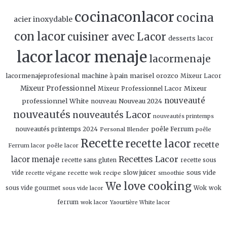
cocinaconlacor
cocina
acier inoxydable
con lacor
cuisiner avec Lacor
desserts lacor
lacor
lacor menaje
lacormenaje
marisel orozco
lacormenajeprofesional
machine à pain
Mixeur Lacor
Mixeur Professionnel
Mixeur
Mixeur Professionnel Lacor
nouveauté
professionnel White
Nouveau 2024
nouveau
nouveautés
nouveautés Lacor
nouveautés printemps
poêle Ferrum
nouveautés printemps 2024
Personal Blender
poêle
Recette
recette lacor
recette
Ferrum lacor
poêle lacor
Recettes Lacor
lacor menaje
recette sans gluten
recette sous
slow juicer
sous vide
vide
recette wok
recipe
smoothie
recette végane
We love cooking
sous vide gourmet
Wok
wok
sous vide lacor
ferrum
wok lacor
Yaourtière White lacor