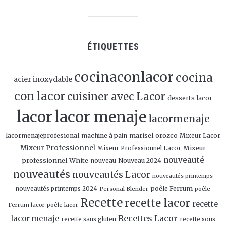
ÉTIQUETTES
cocinaconlacor
cocina
acier inoxydable
con lacor
cuisiner avec Lacor
desserts lacor
lacor
lacor menaje
lacormenaje
marisel orozco
lacormenajeprofesional
machine à pain
Mixeur Lacor
Mixeur Professionnel
Mixeur
Mixeur Professionnel Lacor
nouveauté
professionnel White
Nouveau 2024
nouveau
nouveautés
nouveautés Lacor
nouveautés printemps
poêle Ferrum
nouveautés printemps 2024
Personal Blender
poêle
Recette
recette lacor
recette
Ferrum lacor
poêle lacor
Recettes Lacor
lacor menaje
recette sans gluten
recette sous