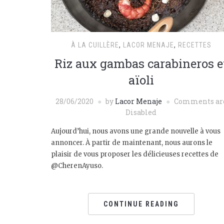
À LA CUILLÈRE
,
LACOR MENAJE
,
RECETTES
Riz aux gambas carabineros e
aïoli
28/06/2020
by
Lacor Menaje
Comments ar
Disabled
Aujourd’hui, nous avons une grande nouvelle à vous
annoncer. À partir de maintenant, nous aurons le
plaisir de vous proposer les délicieuses recettes de
@CherenAyuso.
CONTINUE READING