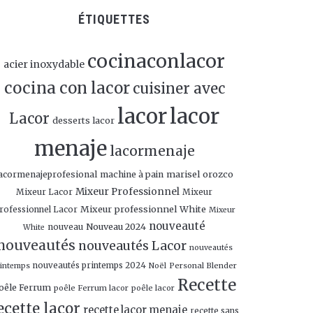
ÉTIQUETTES
cocinaconlacor
acier inoxydable
cocina con lacor
cuisiner avec
lacor
lacor
Lacor
desserts lacor
menaje
lacormenaje
marisel orozco
acormenajeprofesional
machine à pain
Mixeur Professionnel
Mixeur Lacor
Mixeur
Mixeur professionnel White
rofessionnel Lacor
Mixeur
nouveauté
Nouveau 2024
nouveau
White
nouveautés
nouveautés Lacor
nouveautés
nouveautés printemps 2024
Personal Blender
rintemps
Noël
Recette
oêle Ferrum
poêle Ferrum lacor
poêle lacor
ecette lacor
recette lacor menaje
recette sans