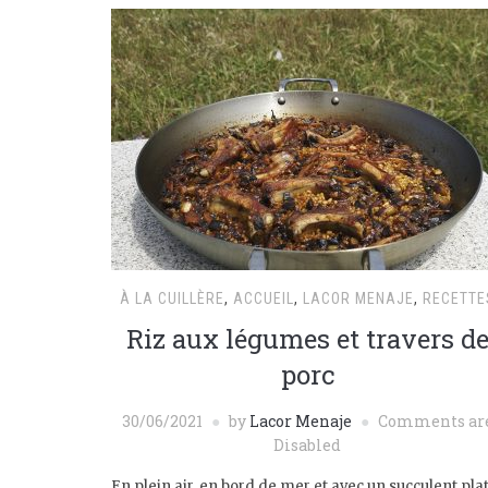
À LA CUILLÈRE
,
ACCUEIL
,
LACOR MENAJE
,
RECETTE
Riz aux légumes et travers d
porc
30/06/2021
by
Lacor Menaje
Comments ar
Disabled
En plein air, en bord de mer et avec un succulent pla