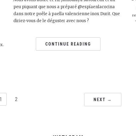
peu piquant que nous a préparé @espíaenlacocina
dans notre poêle à paella valencienne inox Durit. Que
re
diriez-vous de le déguster avec nous ?
CONTINUE READING
x.
1
2
NEXT →