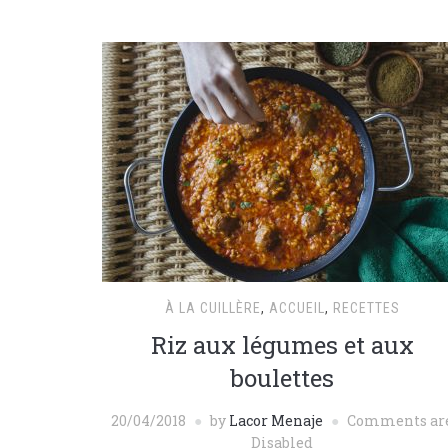
À LA CUILLÈRE
,
ACCUEIL
,
RECETTES
Riz aux légumes et aux
boulettes
20/04/2018
by
Lacor Menaje
Comments ar
Disabled