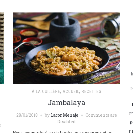
l
P
À LA CUILLÈRE
,
ACCUEIL
,
RECETTES
Jambalaya
p
28/01/2018
by
Lacor Menaje
Comments are
Disabled
p
e
r
Nous avons adoré ce riz Jambalaya savoureux et un