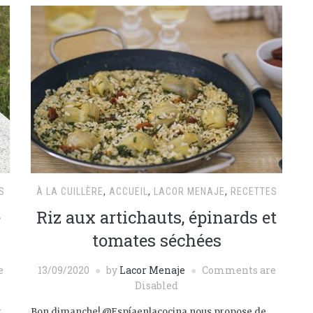
S
À LA CUILLÈRE
,
ACCUEIL
,
LACOR MENAJE
,
RECETTES
e
Riz aux artichauts, épinards et
tomates séchées
e
13/09/2020
by
Lacor Menaje
Comments are
Disabled
t
Bon dimanche! @Espíaenlacocina nous propose de