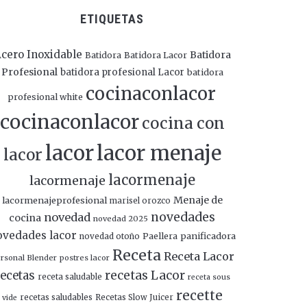
ETIQUETAS
cero Inoxidable
Batidora
Batidora
Batidora Lacor
Profesional
batidora profesional Lacor
batidora
cocinaconlacor
profesional white
cocinaconlacor
cocina con
lacor
lacor menaje
lacor
lacormenaje
lacormenaje
Menaje de
lacormenajeprofesional
marisel orozco
novedades
novedad
cocina
novedad 2025
ovedades lacor
panificadora
novedad otoño
Paellera
Receta
Receta Lacor
rsonal Blender
postres lacor
recetas Lacor
ecetas
receta saludable
receta sous
recette
recetas saludables
Recetas Slow Juicer
vide