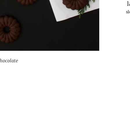
l
sl
chocolate