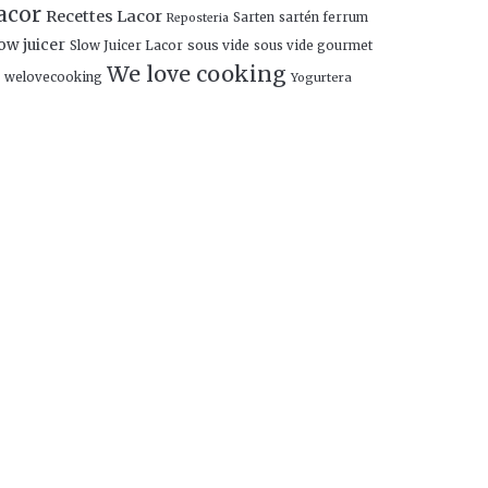
acor
Recettes Lacor
Sarten
sartén ferrum
Reposteria
ow juicer
Slow Juicer Lacor
sous vide
sous vide gourmet
We love cooking
welovecooking
Yogurtera