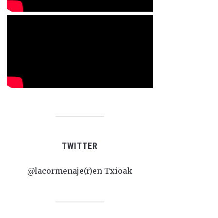
TWITTER
@lacormenaje(r)en Txioak