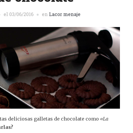
el
03/06/2016
en
Lacor menaje
tas deliciosas galletas de chocolate como
«La
rlas?