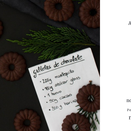
A
n
Pe
r