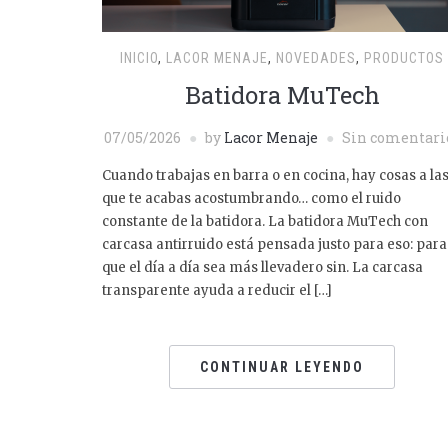
INICIO
,
LACOR MENAJE
,
NOVEDADES
,
PRODUCTOS
Batidora MuTech
07/05/2026
by
Lacor Menaje
Sin comentari
Cuando trabajas en barra o en cocina, hay cosas a la
que te acabas acostumbrando… como el ruido
constante de la batidora. La batidora MuTech con
carcasa antirruido está pensada justo para eso: para
que el día a día sea más llevadero sin. La carcasa
transparente ayuda a reducir el […]
CONTINUAR LEYENDO