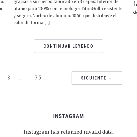
no.
gracias a su cuerpo fabricado en 3 capas: Interior de
l
or
titanio puro 100% con tecnología TitanGrill, resistente
sl
y segura. Núcleo de aluminio 1060, que distribuye el
calor de forma […]
CONTINUAR LEYENDO
3
…
175
SIGUIENTE →
INSTAGRAM
Instagram has returned invalid data.