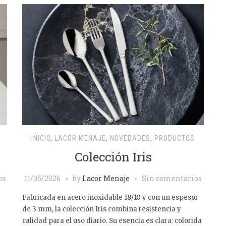
INICIO
,
LACOR MENAJE
,
NOVEDADES
,
PRODUCTOS
Colección Iris
os
11/05/2026
by
Lacor Menaje
Sin comentarios
Fabricada en acero inoxidable 18/10 y con un espesor
de 3 mm, la colección Iris combina resistencia y
calidad para el uso diario. Su esencia es clara: colorida