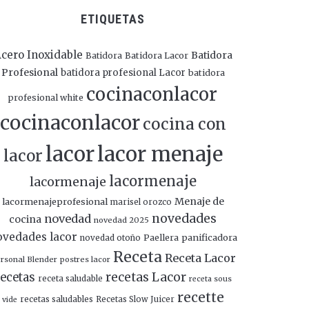
ETIQUETAS
cero Inoxidable
Batidora
Batidora
Batidora Lacor
Profesional
batidora profesional Lacor
batidora
cocinaconlacor
profesional white
cocinaconlacor
cocina con
lacor
lacor menaje
lacor
lacormenaje
lacormenaje
Menaje de
lacormenajeprofesional
marisel orozco
novedades
novedad
cocina
novedad 2025
ovedades lacor
panificadora
novedad otoño
Paellera
Receta
Receta Lacor
rsonal Blender
postres lacor
recetas Lacor
ecetas
receta saludable
receta sous
recette
recetas saludables
Recetas Slow Juicer
vide