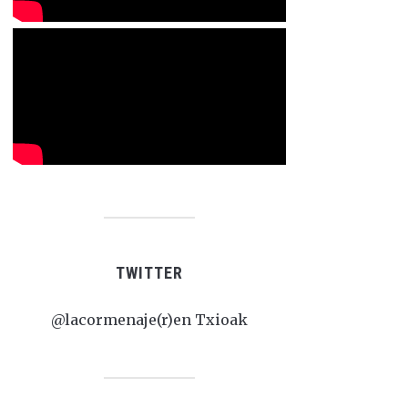
TWITTER
@lacormenaje(r)en Txioak