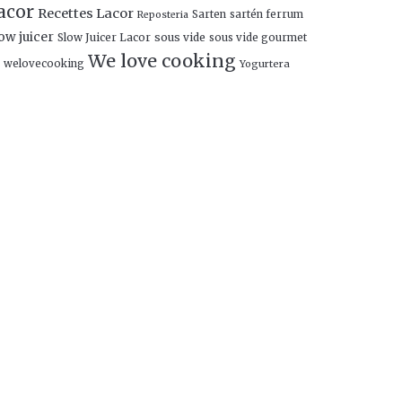
acor
Recettes Lacor
Sarten
sartén ferrum
Reposteria
ow juicer
Slow Juicer Lacor
sous vide
sous vide gourmet
We love cooking
welovecooking
Yogurtera