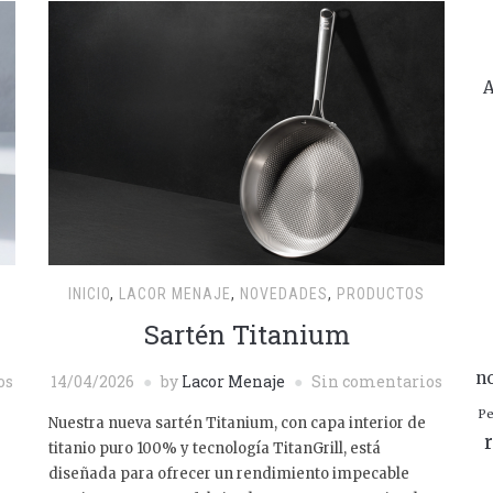
A
INICIO
,
LACOR MENAJE
,
NOVEDADES
,
PRODUCTOS
Sartén Titanium
n
os
14/04/2026
by
Lacor Menaje
Sin comentarios
Pe
Nuestra nueva sartén Titanium, con capa interior de
r
titanio puro 100% y tecnología TitanGrill, está
diseñada para ofrecer un rendimiento impecable