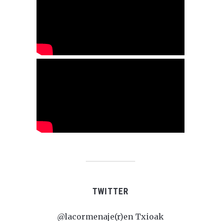
TWITTER
@lacormenaje(r)en Txioak