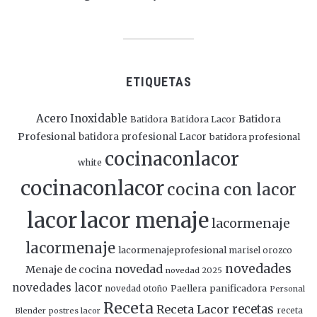
ETIQUETAS
Acero Inoxidable
Batidora
Batidora
Batidora Lacor
Profesional
batidora profesional Lacor
batidora profesional
cocinaconlacor
white
cocinaconlacor
cocina con lacor
lacor
lacor menaje
lacormenaje
lacormenaje
lacormenajeprofesional
marisel orozco
novedades
novedad
Menaje de cocina
novedad 2025
novedades lacor
panificadora
novedad otoño
Paellera
Personal
Receta
Receta Lacor
recetas
Blender
postres lacor
receta