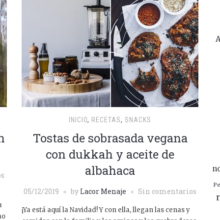
A
INICIO
,
RECETAS
,
SNACKS
n
Tostas de sobrasada vegana
con dukkah y aceite de
albahaca
n
os
Pe
05/12/2019
by
Lacor Menaje
Sin comentarios
r
a
¡Ya está aquí la Navidad! Y con ella, llegan las cenas y
ao