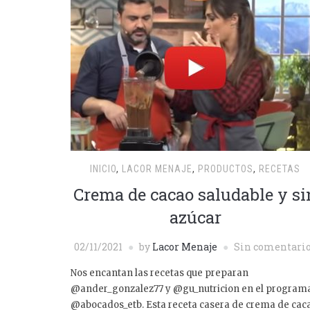
INICIO
,
LACOR MENAJE
,
PRODUCTOS
,
RECETAS
Crema de cacao saludable y si
azúcar
02/11/2021
by
Lacor Menaje
Sin comentari
Nos encantan las recetas que preparan
@ander_gonzalez77 y @gu_nutricion en el program
@abocados_etb. Esta receta casera de crema de cac