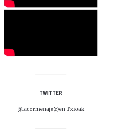
TWITTER
@lacormenaje(r)en Txioak