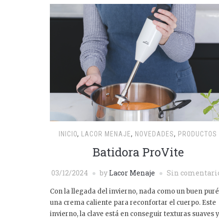
INICIO
,
LACOR MENAJE
,
NOVEDADES
,
PRODUCTOS
Batidora ProVite
03/12/2024
by
Lacor Menaje
Sin comentari
Con la llegada del invierno, nada como un buen puré
una crema caliente para reconfortar el cuerpo. Este
invierno, la clave está en conseguir texturas suaves 