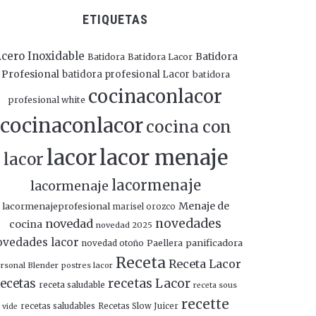
ETIQUETAS
cero Inoxidable
Batidora
Batidora
Batidora Lacor
Profesional
batidora profesional Lacor
batidora
cocinaconlacor
profesional white
cocinaconlacor
cocina con
lacor
lacor menaje
lacor
lacormenaje
lacormenaje
Menaje de
lacormenajeprofesional
marisel orozco
novedades
novedad
cocina
novedad 2025
ovedades lacor
panificadora
novedad otoño
Paellera
Receta
Receta Lacor
rsonal Blender
postres lacor
recetas Lacor
ecetas
receta saludable
receta sous
recette
recetas saludables
Recetas Slow Juicer
vide