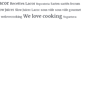
acor
Recettes Lacor
Sarten
sartén ferrum
Reposteria
ow juicer
Slow Juicer Lacor
sous vide
sous vide gourmet
We love cooking
welovecooking
Yogurtera