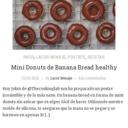
INICIO
,
LACOR MENAJE
,
POSTRES
,
RECETAS
Mini Donuts de Banana Bread healthy
11/03/2021
by
Lacor Menaje
Sin comentarios
Hoy Jokin de @Thecookinglab nos ha preparado un postre
irresistible y de lo más sano. Un banana bread en forma de mini
donuts sin azúcar que es súper fácil de hacer. Utilizando nuestro
molde de silicona, te aseguras que la masa no se pegue y se
hornean en apenas 10 […]