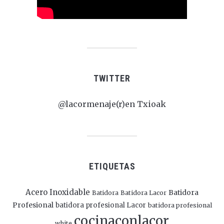
TWITTER
@lacormenaje(r)en Txioak
ETIQUETAS
Acero Inoxidable
Batidora
Batidora
Batidora Lacor
Profesional
batidora profesional Lacor
batidora profesional
cocinaconlacor
white