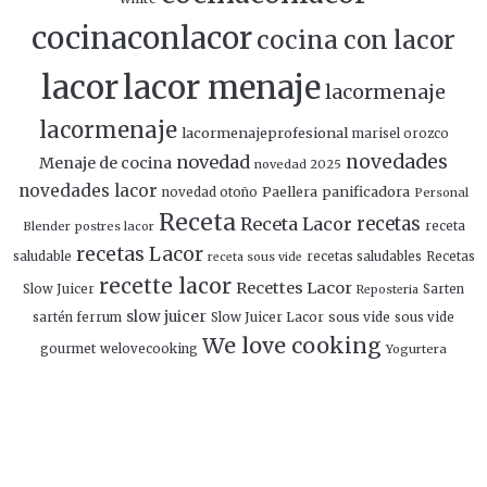
cocinaconlacor
cocina con lacor
lacor
lacor menaje
lacormenaje
lacormenaje
lacormenajeprofesional
marisel orozco
novedades
novedad
Menaje de cocina
novedad 2025
novedades lacor
panificadora
novedad otoño
Paellera
Personal
Receta
Receta Lacor
recetas
Blender
postres lacor
receta
recetas Lacor
saludable
recetas saludables
Recetas
receta sous vide
recette lacor
Recettes Lacor
Slow Juicer
Sarten
Reposteria
slow juicer
Slow Juicer Lacor
sous vide
sartén ferrum
sous vide
We love cooking
gourmet
welovecooking
Yogurtera