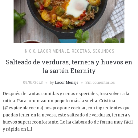
INICIO
,
LACOR MENAJE
,
RECETAS
,
SEGUNDOS
Salteado de verduras, ternera y huevos en
la sartén Eternity
09/01/2023
by
Lacor Menaje
Sin comentarios
Después de tantas comidas y cenas especiales, toca volver a la
rutina. Para amenizar un poquito más la vuelta, Cristina
(@espíaenlacocina) nos propone cocinar, con ingredientes que
puedas tener en la nevera, este salteado de verduras, ternera y
huevos superreconfortante. Lo ha elaborado de forma muy fácil
y rápida en […]