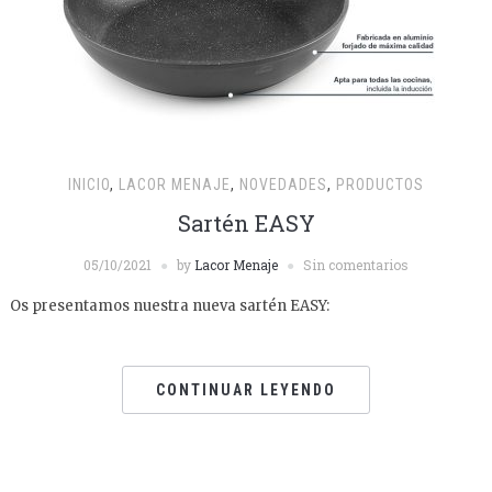
INICIO
,
LACOR MENAJE
,
NOVEDADES
,
PRODUCTOS
Sartén EASY
05/10/2021
by
Lacor Menaje
Sin comentarios
Os presentamos nuestra nueva sartén EASY:
CONTINUAR LEYENDO