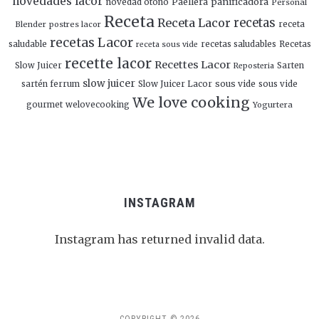
novedades lacor
panificadora
novedad otoño
Paellera
Personal
Receta
Receta Lacor
recetas
Blender
postres lacor
receta
recetas Lacor
saludable
recetas saludables
Recetas
receta sous vide
recette lacor
Recettes Lacor
Slow Juicer
Sarten
Reposteria
slow juicer
Slow Juicer Lacor
sous vide
sartén ferrum
sous vide
We love cooking
gourmet
welovecooking
Yogurtera
INSTAGRAM
Instagram has returned invalid data.
Follow Me!