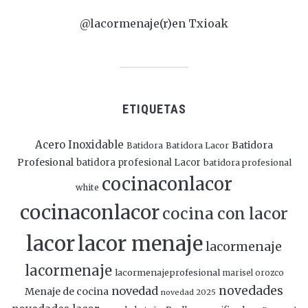
@lacormenaje(r)en Txioak
ETIQUETAS
Acero Inoxidable
Batidora
Batidora
Batidora Lacor
Profesional
batidora profesional Lacor
batidora profesional
cocinaconlacor
white
cocinaconlacor
cocina con lacor
lacor
lacor menaje
lacormenaje
lacormenaje
lacormenajeprofesional
marisel orozco
novedades
novedad
Menaje de cocina
novedad 2025