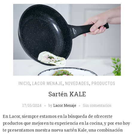
INICIO
,
LACOR MENAJE
,
NOVEDADES
,
PRODUCTOS
Sartén KALE
17/10/2024
by
Lacor Menaje
Sin comentarios
En Lacor, siempre estamos en la búsqueda de ofrecerte
productos que mejoren tu experiencia en la cocina, y por eso hoy
te presentamos nuestra nueva sartén Kale, una combinación