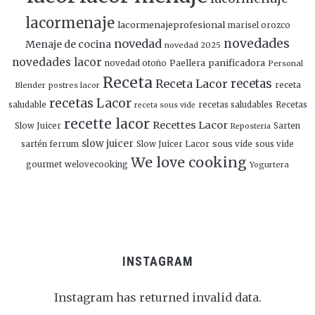
lacormenaje
lacormenajeprofesional
marisel orozco
novedades
novedad
Menaje de cocina
novedad 2025
novedades lacor
panificadora
novedad otoño
Paellera
Personal
Receta
Receta Lacor
recetas
Blender
postres lacor
receta
recetas Lacor
saludable
recetas saludables
Recetas
receta sous vide
recette lacor
Recettes Lacor
Slow Juicer
Sarten
Reposteria
slow juicer
Slow Juicer Lacor
sous vide
sartén ferrum
sous vide
We love cooking
gourmet
welovecooking
Yogurtera
INSTAGRAM
Instagram has returned invalid data.