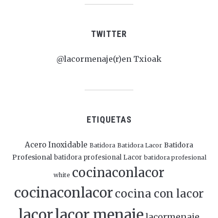
TWITTER
@lacormenaje(r)en Txioak
ETIQUETAS
Acero Inoxidable
Batidora
Batidora
Batidora Lacor
Profesional
batidora profesional Lacor
batidora profesional
cocinaconlacor
white
cocinaconlacor
cocina con lacor
lacor
lacor menaje
lacormenaje