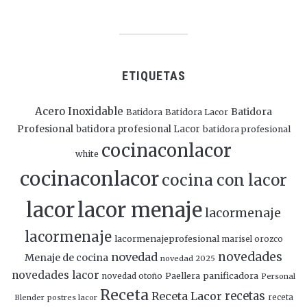
ETIQUETAS
Acero Inoxidable
Batidora
Batidora
Batidora Lacor
Profesional
batidora profesional Lacor
batidora profesional
cocinaconlacor
white
cocinaconlacor
cocina con lacor
lacor
lacor menaje
lacormenaje
lacormenaje
lacormenajeprofesional
marisel orozco
novedades
novedad
Menaje de cocina
novedad 2025
novedades lacor
panificadora
novedad otoño
Paellera
Personal
Receta
Receta Lacor
recetas
Blender
postres lacor
receta