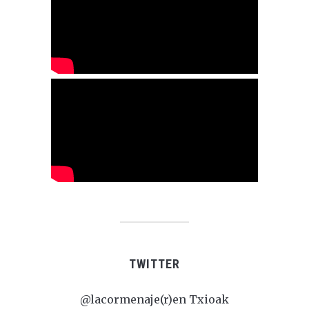
TWITTER
@lacormenaje(r)en Txioak