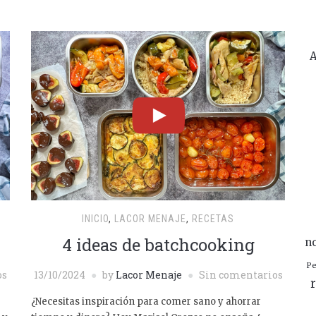
A
INICIO
,
LACOR MENAJE
,
RECETAS
4 ideas de batchcooking
n
Pe
os
13/10/2024
by
Lacor Menaje
Sin comentarios
r
¿Necesitas inspiración para comer sano y ahorrar