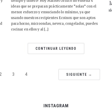
 y
tiempo y dinero? Hoy Marisel Orozco no enseña 4
l
ideas que se preparan prácticamente “solas” con el
sl
menor esfuerzo y ensuciando lo mínimo, ya que
usando nuestros recipientes Ecoinox que son aptos
ad
para horno, microondas, nevera, congelador, puedes
cocinar en ellos y al […]
CONTINUAR LEYENDO
2
3
4
SIGUIENTE →
INSTAGRAM