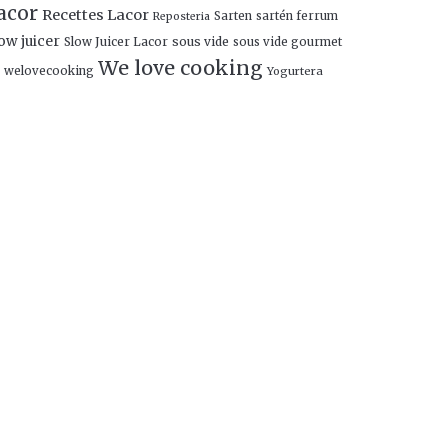
acor
Recettes Lacor
Sarten
sartén ferrum
Reposteria
ow juicer
Slow Juicer Lacor
sous vide
sous vide gourmet
We love cooking
welovecooking
Yogurtera