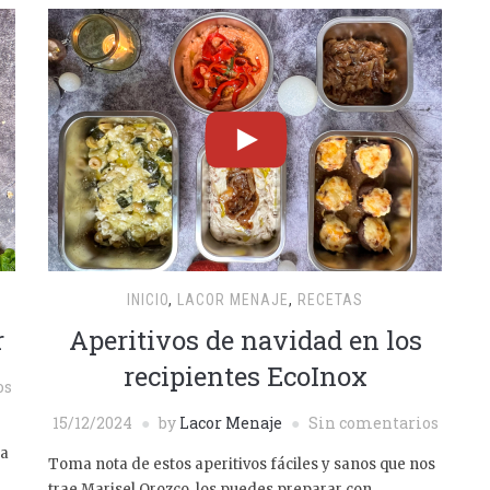
INICIO
,
LACOR MENAJE
,
RECETAS
r
Aperitivos de navidad en los
recipientes EcoInox
os
15/12/2024
by
Lacor Menaje
Sin comentarios
ha
Toma nota de estos aperitivos fáciles y sanos que nos
trae Marisel Orozco, los puedes preparar con