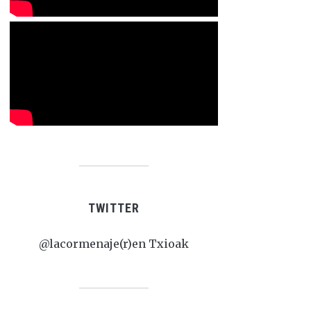
TWITTER
@lacormenaje(r)en Txioak