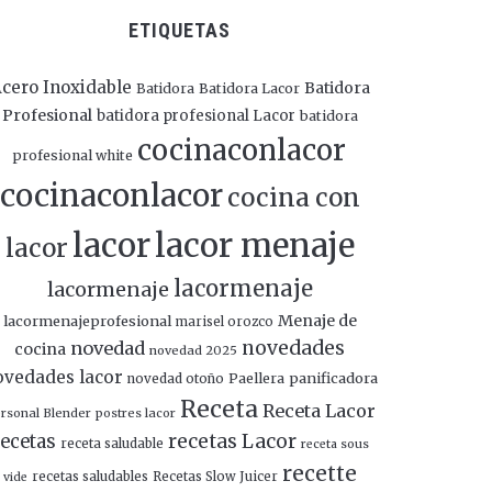
ETIQUETAS
cero Inoxidable
Batidora
Batidora
Batidora Lacor
Profesional
batidora profesional Lacor
batidora
cocinaconlacor
profesional white
cocinaconlacor
cocina con
lacor
lacor menaje
lacor
lacormenaje
lacormenaje
Menaje de
lacormenajeprofesional
marisel orozco
novedades
novedad
cocina
novedad 2025
ovedades lacor
panificadora
novedad otoño
Paellera
Receta
Receta Lacor
rsonal Blender
postres lacor
recetas Lacor
ecetas
receta saludable
receta sous
recette
recetas saludables
Recetas Slow Juicer
vide