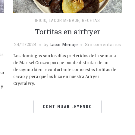
INICIO
,
LACOR MENAJE
,
RECETAS
Tortitas en airfryer
24/11/2024
by
Lacor Menaje
Sin comentarios
os
Los domingos son los días preferidos de la semana
de Marisel Orozco porque puede disfrutar de un
desayuno bien reconfortante como estas tortitas de
so
cacao y pera que las hizo en nuestra Aifryer
CrystalFry.
 y
CONTINUAR LEYENDO