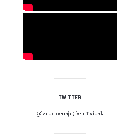
TWITTER
@lacormenaje(r)en Txioak