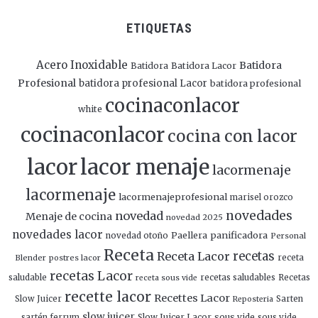
ETIQUETAS
Acero Inoxidable
Batidora
Batidora
Batidora Lacor
Profesional
batidora profesional Lacor
batidora profesional
cocinaconlacor
white
cocinaconlacor
cocina con lacor
lacor
lacor menaje
lacormenaje
lacormenaje
lacormenajeprofesional
marisel orozco
novedades
novedad
Menaje de cocina
novedad 2025
novedades lacor
panificadora
novedad otoño
Paellera
Personal
Receta
Receta Lacor
recetas
Blender
postres lacor
receta
recetas Lacor
saludable
recetas saludables
Recetas
receta sous vide
recette lacor
Recettes Lacor
Slow Juicer
Sarten
Reposteria
slow juicer
Slow Juicer Lacor
sous vide
sartén ferrum
sous vide