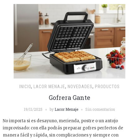
INICIO
,
LACOR MENAJE
,
NOVEDADES
,
PRODUCTOS
Gofrera Gante
19/11/2025
by
Lacor Menaje
Sin comentarios
No importa si es desayuno, merienda, postre o un antojo
improvisado: con ella podrás preparar gofres perfectos de
manera fácil y rápida, sin complicaciones y siempre con