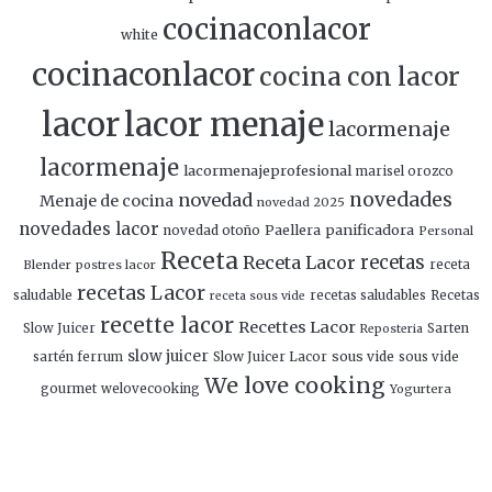
cocinaconlacor
white
cocinaconlacor
cocina con lacor
lacor
lacor menaje
lacormenaje
lacormenaje
lacormenajeprofesional
marisel orozco
novedades
novedad
Menaje de cocina
novedad 2025
novedades lacor
panificadora
novedad otoño
Paellera
Personal
Receta
Receta Lacor
recetas
Blender
postres lacor
receta
recetas Lacor
saludable
recetas saludables
Recetas
receta sous vide
recette lacor
Recettes Lacor
Slow Juicer
Sarten
Reposteria
slow juicer
Slow Juicer Lacor
sous vide
sartén ferrum
sous vide
We love cooking
gourmet
welovecooking
Yogurtera