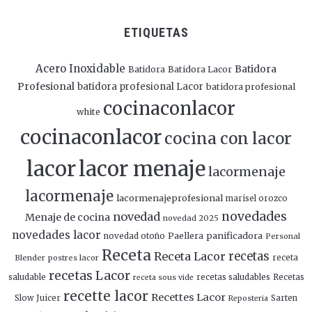
ETIQUETAS
Acero Inoxidable
Batidora
Batidora
Batidora Lacor
Profesional
batidora profesional Lacor
batidora profesional
cocinaconlacor
white
cocinaconlacor
cocina con lacor
lacor
lacor menaje
lacormenaje
lacormenaje
lacormenajeprofesional
marisel orozco
novedades
novedad
Menaje de cocina
novedad 2025
novedades lacor
panificadora
novedad otoño
Paellera
Personal
Receta
Receta Lacor
recetas
Blender
postres lacor
receta
recetas Lacor
saludable
recetas saludables
Recetas
receta sous vide
recette lacor
Recettes Lacor
Slow Juicer
Sarten
Reposteria