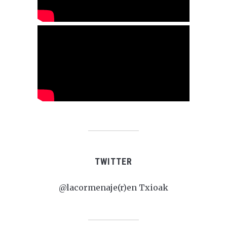
TWITTER
@lacormenaje(r)en Txioak