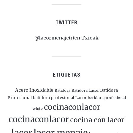
TWITTER
@lacormenaje(r)en Txioak
ETIQUETAS
Acero Inoxidable
Batidora
Batidora
Batidora Lacor
Profesional
batidora profesional Lacor
batidora profesional
cocinaconlacor
white
cocinaconlacor
cocina con lacor
lacor
lacor menaje