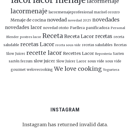
lacormenaje
lacormenaje
lacormenajeprofesional
marisel orozco
novedades
novedad
Menaje de cocina
novedad 2025
novedades lacor
panificadora
novedad otoño
Paellera
Personal
Receta
Receta Lacor
recetas
Blender
postres lacor
receta
recetas Lacor
saludable
recetas saludables
Recetas
receta sous vide
recette lacor
Recettes Lacor
Slow Juicer
Sarten
Reposteria
slow juicer
Slow Juicer Lacor
sous vide
sartén ferrum
sous vide
We love cooking
gourmet
welovecooking
Yogurtera
INSTAGRAM
Instagram has returned invalid data.