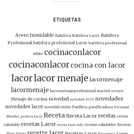
ETIQUETAS
Acero Inoxidable
Batidora
Batidora
Batidora Lacor
Profesional
batidora profesional Lacor
batidora profesional
cocinaconlacor
white
cocinaconlacor
cocina con lacor
lacor
lacor menaje
lacormenaje
lacormenaje
lacormenajeprofesional
marisel orozco
novedades
novedad
Menaje de cocina
novedad 2025
novedades lacor
panificadora
novedad otoño
Paellera
Personal
Receta
Receta Lacor
recetas
Blender
postres lacor
receta
recetas Lacor
saludable
recetas saludables
Recetas
receta sous vide
recette lacor
Recettes Lacor
Slow Juicer
Sarten
Reposteria