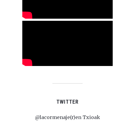
TWITTER
@lacormenaje(r)en Txioak