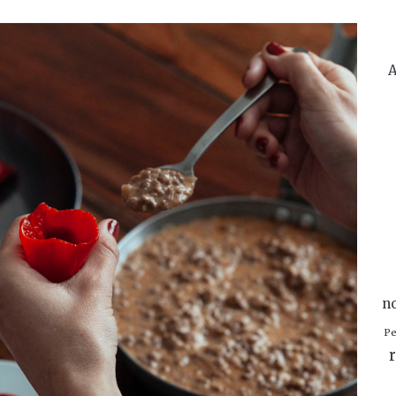
A
n
Pe
r