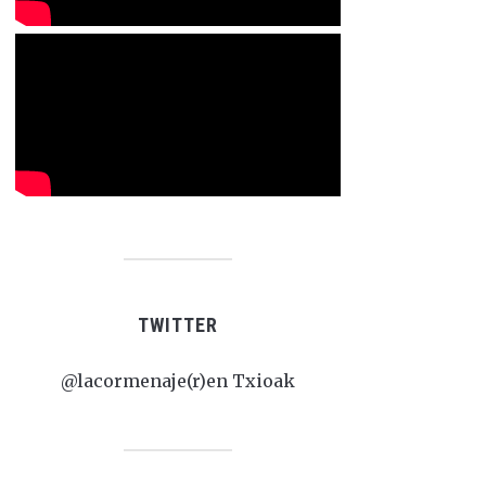
TWITTER
@lacormenaje(r)en Txioak