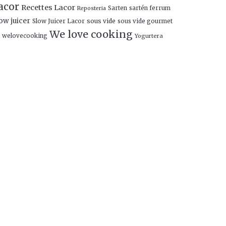
acor
Recettes Lacor
Sarten
sartén ferrum
Reposteria
ow juicer
Slow Juicer Lacor
sous vide
sous vide gourmet
We love cooking
welovecooking
Yogurtera