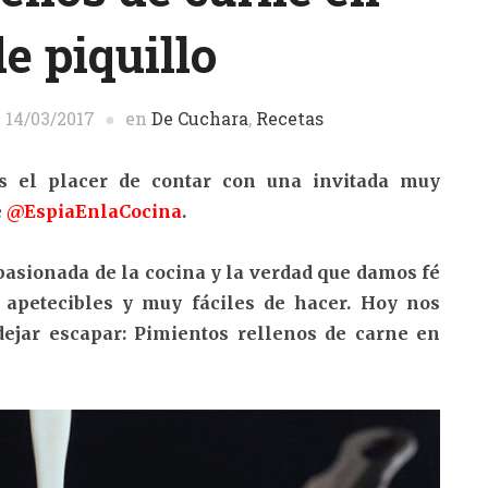
e piquillo
l
14/03/2017
en
De Cuchara
,
Recetas
 el placer de contar con una invitada muy
e
@EspiaEnlaCocina
.
pasionada de la cocina y la verdad que damos fé
 apetecibles y muy fáciles de hacer. Hoy nos
dejar escapar: Pimientos rellenos de carne en