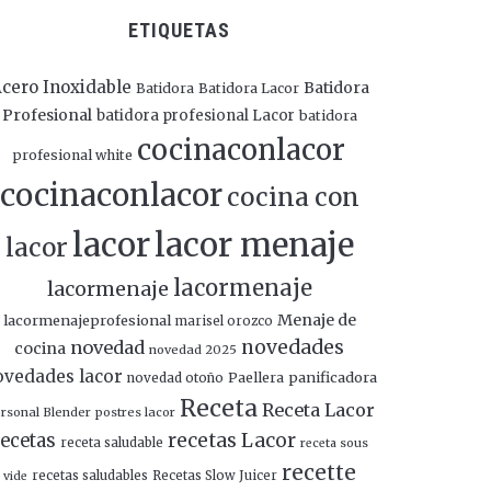
ETIQUETAS
cero Inoxidable
Batidora
Batidora
Batidora Lacor
Profesional
batidora profesional Lacor
batidora
cocinaconlacor
profesional white
cocinaconlacor
cocina con
lacor
lacor menaje
lacor
lacormenaje
lacormenaje
Menaje de
lacormenajeprofesional
marisel orozco
novedades
novedad
cocina
novedad 2025
ovedades lacor
panificadora
novedad otoño
Paellera
Receta
Receta Lacor
rsonal Blender
postres lacor
recetas Lacor
ecetas
receta saludable
receta sous
recette
recetas saludables
Recetas Slow Juicer
vide