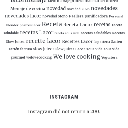
lacormenajeprofesional
marisel orozco
novedades
novedad
Menaje de cocina
novedad 2025
novedades lacor
panificadora
novedad otoño
Paellera
Personal
Receta
Receta Lacor
recetas
Blender
postres lacor
receta
recetas Lacor
saludable
recetas saludables
Recetas
receta sous vide
recette lacor
Recettes Lacor
Slow Juicer
Sarten
Reposteria
slow juicer
Slow Juicer Lacor
sous vide
sartén ferrum
sous vide
We love cooking
gourmet
welovecooking
Yogurtera
INSTAGRAM
Instagram did not return a 200.
Follow Me!