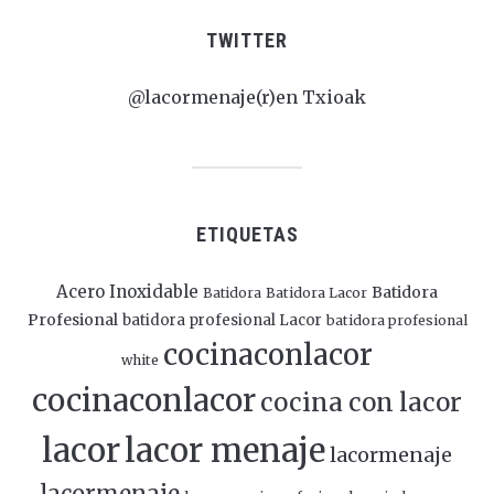
TWITTER
@lacormenaje(r)en Txioak
ETIQUETAS
Acero Inoxidable
Batidora
Batidora
Batidora Lacor
Profesional
batidora profesional Lacor
batidora profesional
cocinaconlacor
white
cocinaconlacor
cocina con lacor
lacor
lacor menaje
lacormenaje
lacormenaje