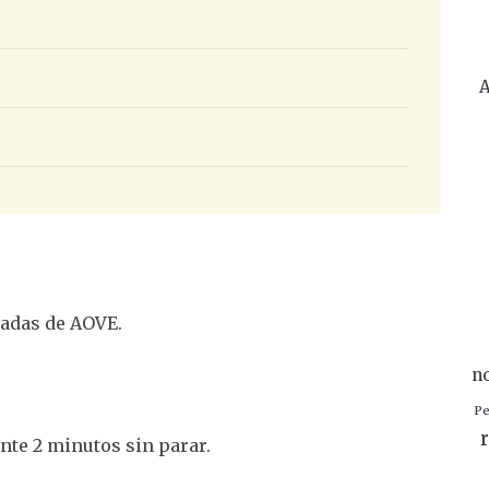
A
radas de AOVE.
n
Pe
r
nte 2 minutos sin parar.