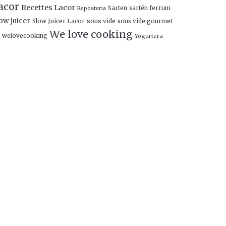
acor
Recettes Lacor
Sarten
sartén ferrum
Reposteria
ow juicer
Slow Juicer Lacor
sous vide
sous vide gourmet
We love cooking
welovecooking
Yogurtera