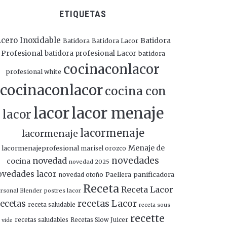
ETIQUETAS
cero Inoxidable
Batidora
Batidora
Batidora Lacor
Profesional
batidora profesional Lacor
batidora
cocinaconlacor
profesional white
cocinaconlacor
cocina con
lacor
lacor menaje
lacor
lacormenaje
lacormenaje
Menaje de
lacormenajeprofesional
marisel orozco
novedades
novedad
cocina
novedad 2025
ovedades lacor
panificadora
novedad otoño
Paellera
Receta
Receta Lacor
rsonal Blender
postres lacor
recetas Lacor
ecetas
receta saludable
receta sous
recette
recetas saludables
Recetas Slow Juicer
vide