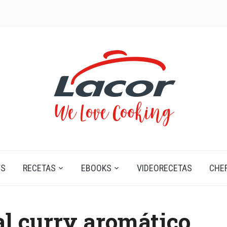
OS
RECETAS
EBOOKS
VIDEORECETAS
CHE
al curry aromático