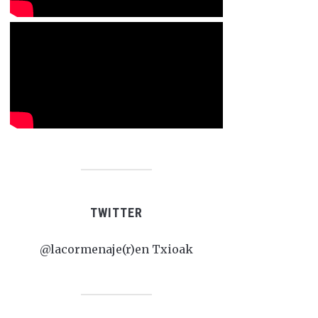
TWITTER
@lacormenaje(r)en Txioak