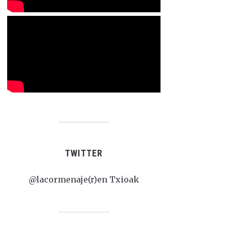
TWITTER
@lacormenaje(r)en Txioak