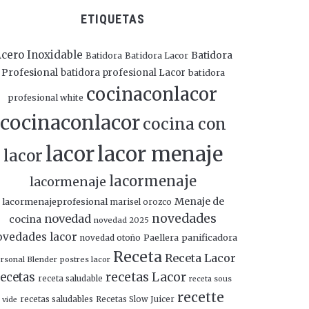
ETIQUETAS
cero Inoxidable
Batidora
Batidora
Batidora Lacor
Profesional
batidora profesional Lacor
batidora
cocinaconlacor
profesional white
cocinaconlacor
cocina con
lacor
lacor menaje
lacor
lacormenaje
lacormenaje
Menaje de
lacormenajeprofesional
marisel orozco
novedades
novedad
cocina
novedad 2025
ovedades lacor
panificadora
novedad otoño
Paellera
Receta
Receta Lacor
rsonal Blender
postres lacor
recetas Lacor
ecetas
receta saludable
receta sous
recette
recetas saludables
Recetas Slow Juicer
vide