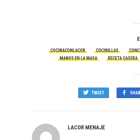
E
COCINACONLACOR
COCINILLAS
CONC
MANOS EN LA MASA
RECETA CASERA
TWEET
SHAR
LACOR MENAJE