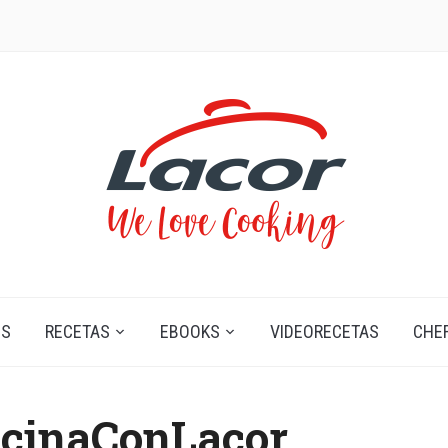
OS
RECETAS
EBOOKS
VIDEORECETAS
CHE
ocinaConLacor