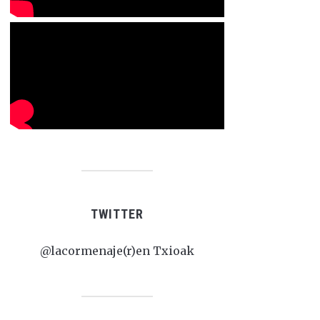
TWITTER
@lacormenaje(r)en Txioak