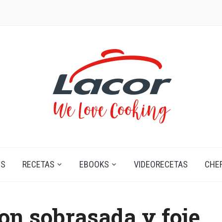
OS
RECETAS
EBOOKS
VIDEORECETAS
CHE
on sobrasada y foie