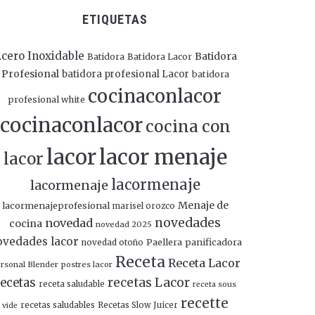
ETIQUETAS
cero Inoxidable
Batidora
Batidora
Batidora Lacor
Profesional
batidora profesional Lacor
batidora
cocinaconlacor
profesional white
cocinaconlacor
cocina con
lacor
lacor menaje
lacor
lacormenaje
lacormenaje
Menaje de
lacormenajeprofesional
marisel orozco
novedades
novedad
cocina
novedad 2025
ovedades lacor
panificadora
novedad otoño
Paellera
Receta
Receta Lacor
rsonal Blender
postres lacor
recetas Lacor
ecetas
receta saludable
receta sous
recette
recetas saludables
Recetas Slow Juicer
vide