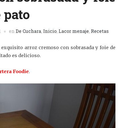
 pato
1
en
De Cuchara
,
Inicio
,
Lacor menaje
,
Recetas
exquisito arroz cremoso con sobrasada y foie de
ltado es delicioso.
rtera Foodie
.