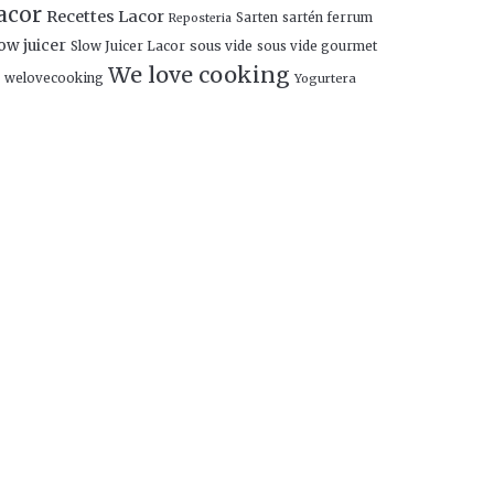
acor
Recettes Lacor
Sarten
sartén ferrum
Reposteria
ow juicer
Slow Juicer Lacor
sous vide
sous vide gourmet
We love cooking
welovecooking
Yogurtera