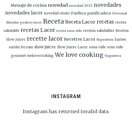
novedades
novedad
Menaje de cocina
novedad 2025
novedades lacor
panificadora
novedad otoño
Paellera
Personal
Receta
Receta Lacor
recetas
Blender
postres lacor
receta
recetas Lacor
saludable
recetas saludables
Recetas
receta sous vide
recette lacor
Recettes Lacor
Slow Juicer
Sarten
Reposteria
slow juicer
Slow Juicer Lacor
sous vide
sartén ferrum
sous vide
We love cooking
gourmet
welovecooking
Yogurtera
INSTAGRAM
Instagram has returned invalid data.
Follow Me!