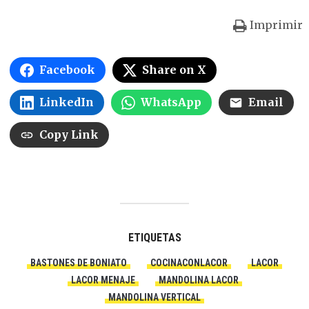
Imprimir
Facebook
Share on X
LinkedIn
WhatsApp
Email
Copy Link
ETIQUETAS
BASTONES DE BONIATO
COCINACONLACOR
LACOR
LACOR MENAJE
MANDOLINA LACOR
MANDOLINA VERTICAL