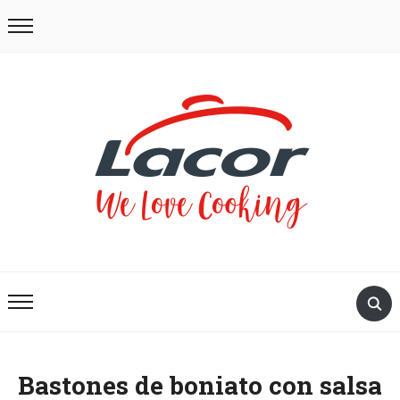
Bastones de boniato con salsa