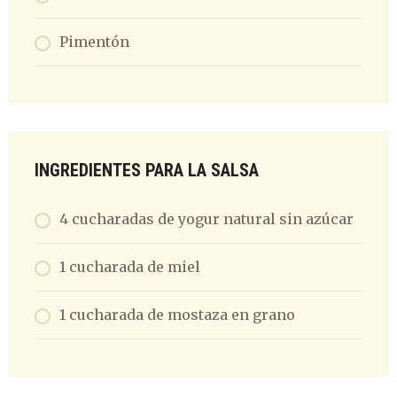
Pimentón
INGREDIENTES PARA LA SALSA
4 cucharadas de yogur natural sin azúcar
1 cucharada de miel
1 cucharada de mostaza en grano