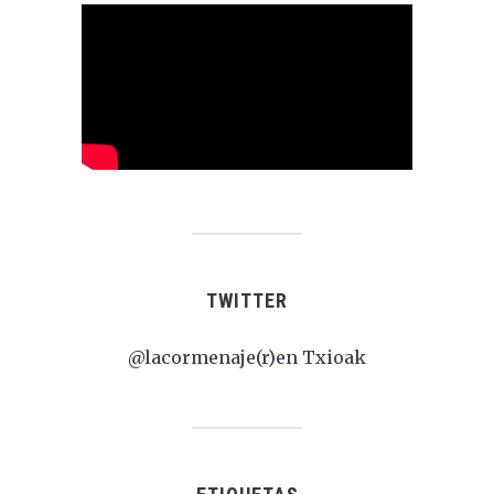
TWITTER
@lacormenaje(r)en Txioak