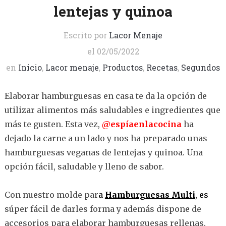
lentejas y quinoa
Escrito por
Lacor Menaje
el
02/05/2022
en
Inicio
,
Lacor menaje
,
Productos
,
Recetas
,
Segundos
Elaborar hamburguesas en casa te da la opción de
utilizar alimentos más saludables e ingredientes que
más te gusten. Esta vez,
@espíaenlacocina
ha
dejado la carne a un lado y nos ha preparado unas
hamburguesas veganas de lentejas y quinoa. Una
opción fácil, saludable y lleno de sabor.
Con nuestro molde par
a
Hamburguesas Multi
, es
súper fácil de darles forma y además dispone de
accesorios para elaborar hamburguesas rellenas.