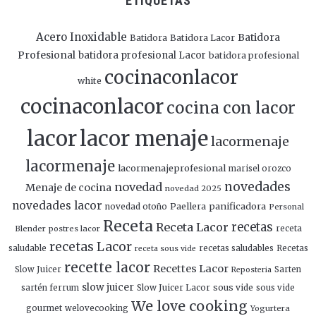
ETIQUETAS
Acero Inoxidable
Batidora
Batidora
Batidora Lacor
Profesional
batidora profesional Lacor
batidora profesional
cocinaconlacor
white
cocinaconlacor
cocina con lacor
lacor
lacor menaje
lacormenaje
lacormenaje
lacormenajeprofesional
marisel orozco
novedades
novedad
Menaje de cocina
novedad 2025
novedades lacor
panificadora
novedad otoño
Paellera
Personal
Receta
Receta Lacor
recetas
Blender
postres lacor
receta
recetas Lacor
saludable
recetas saludables
Recetas
receta sous vide
recette lacor
Recettes Lacor
Slow Juicer
Sarten
Reposteria
slow juicer
Slow Juicer Lacor
sous vide
sartén ferrum
sous vide
We love cooking
gourmet
welovecooking
Yogurtera