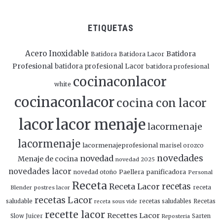
ETIQUETAS
Acero Inoxidable
Batidora
Batidora
Batidora Lacor
Profesional
batidora profesional Lacor
batidora profesional
cocinaconlacor
white
cocinaconlacor
cocina con lacor
lacor
lacor menaje
lacormenaje
lacormenaje
lacormenajeprofesional
marisel orozco
novedades
novedad
Menaje de cocina
novedad 2025
novedades lacor
panificadora
novedad otoño
Paellera
Personal
Receta
Receta Lacor
recetas
Blender
postres lacor
receta
recetas Lacor
saludable
recetas saludables
Recetas
receta sous vide
recette lacor
Recettes Lacor
Slow Juicer
Sarten
Reposteria