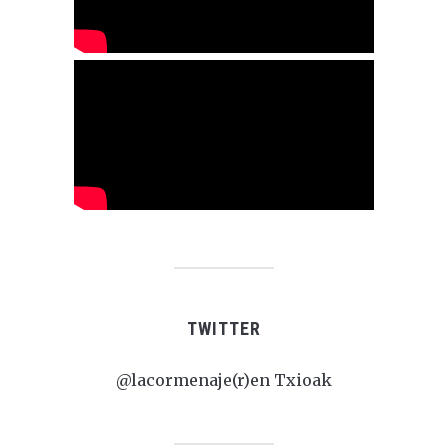
TWITTER
@lacormenaje(r)en Txioak