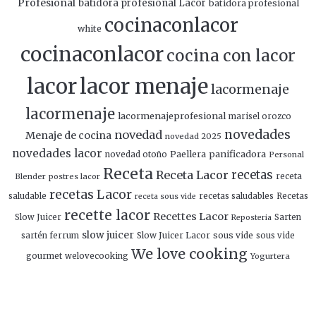
Profesional
batidora profesional Lacor
batidora profesional
cocinaconlacor
white
cocinaconlacor
cocina con lacor
lacor
lacor menaje
lacormenaje
lacormenaje
lacormenajeprofesional
marisel orozco
novedades
novedad
Menaje de cocina
novedad 2025
novedades lacor
panificadora
novedad otoño
Paellera
Personal
Receta
Receta Lacor
recetas
Blender
postres lacor
receta
recetas Lacor
saludable
recetas saludables
Recetas
receta sous vide
recette lacor
Recettes Lacor
Slow Juicer
Sarten
Reposteria
slow juicer
Slow Juicer Lacor
sous vide
sartén ferrum
sous vide
We love cooking
gourmet
welovecooking
Yogurtera